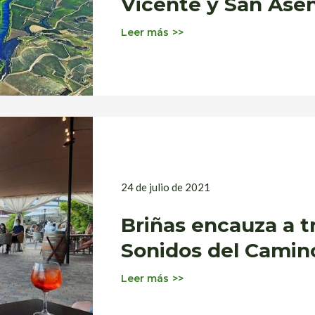
Vicente y San Asen
Red Natura 2000
Leer más
24 de julio de 2021
Briñas encauza a tr
Sonidos del Camin
Leer más